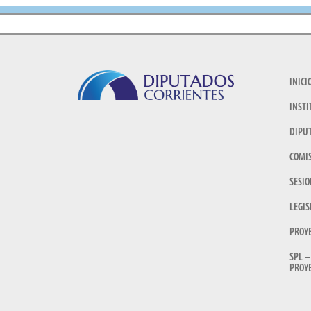
INICI
INSTI
DIPU
COMI
SESIO
LEGIS
PROY
SPL –
PROYE