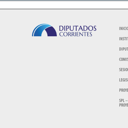
INICI
INSTI
DIPU
COMI
SESIO
LEGIS
PROY
SPL –
PROYE