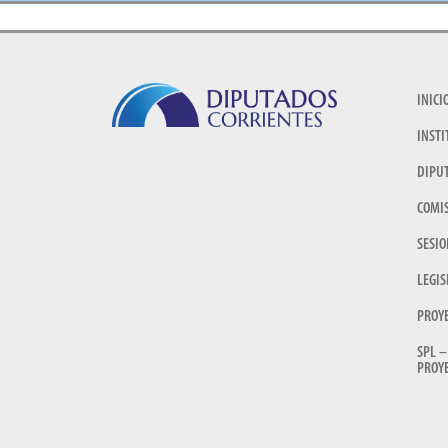
INICI
INSTI
DIPU
COMI
SESIO
LEGIS
PROY
SPL –
PROYE