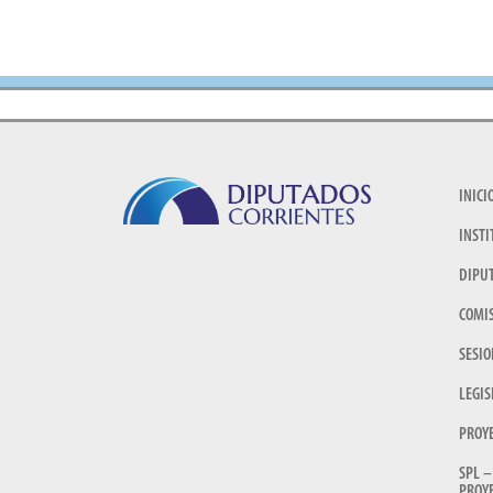
INICI
INSTI
DIPU
COMI
SESIO
LEGIS
PROY
SPL –
PROYE