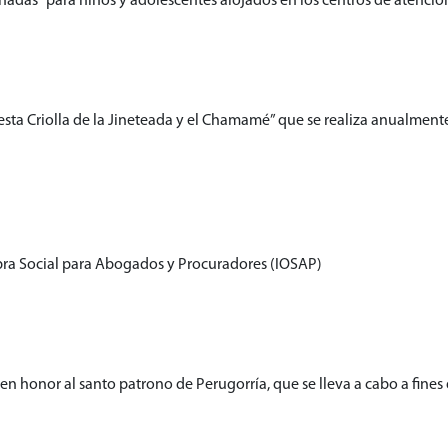
das” para niños y adolescentes alojados en los centros de atención
Fiesta Criolla de la Jineteada y el Chamamé” que se realiza anualment
 Obra Social para Abogados y Procuradores (IOSAP)
 en honor al santo patrono de Perugorría, que se lleva a cabo a fine