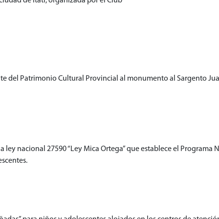
ciudad de Itatí, organizada por el Club
 del Patrimonio Cultural Provincial al monumento al Sargento Juan 
 la ley nacional 27590 “Ley Mica Ortega” que establece el Programa 
escentes.