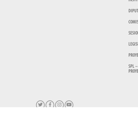
INSTI
DIPU
COMI
SESIO
LEGIS
PROY
SPL –
PROYE
HONORABLE 
Pa