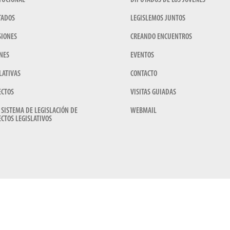
TUCIONAL
DIPUTADOS DE LOS JÓVENES
TADOS
LEGISLEMOS JUNTOS
SIONES
CREANDO ENCUENTROS
NES
EVENTOS
LATIVAS
CONTACTO
ECTOS
VISITAS GUIADAS
 SISTEMA DE LEGISLACIÓN DE
WEBMAIL
CTOS LEGISLATIVOS
CÁMARA DE DIPUTADOS | PROVINCIA DE CORRIENTES | REPÚBLIC
lacio legislativo - Salta 545, Corrientes Capital / contacto@hcdcorrientes.gov