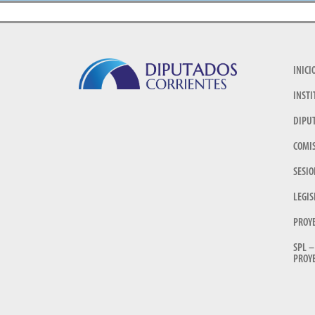
INICI
INSTI
DIPU
COMI
SESIO
LEGIS
PROY
SPL –
PROYE