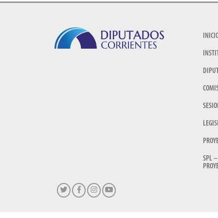
INICI
INSTI
DIPU
COMI
SESIO
LEGIS
PROY
SPL –
PROYE