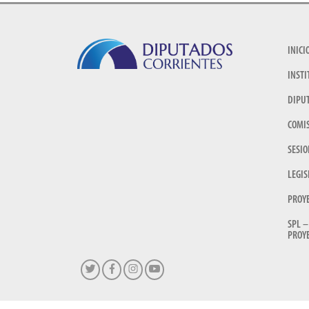
INICI
INSTI
DIPU
COMI
SESIO
LEGIS
PROY
SPL –
PROYE