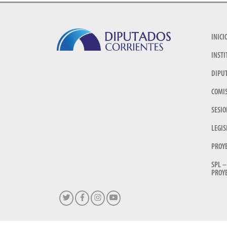
INICI
INSTI
DIPU
COMI
SESIO
LEGIS
PROY
SPL –
PROYE