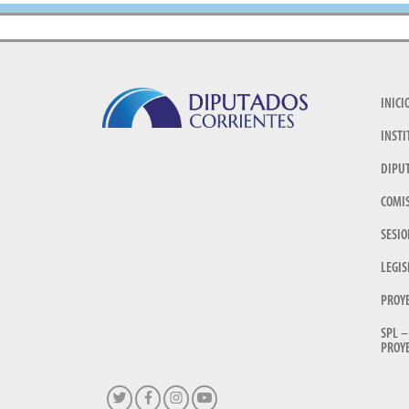
INICI
INSTI
DIPU
COMI
SESIO
LEGIS
PROY
SPL –
PROYE