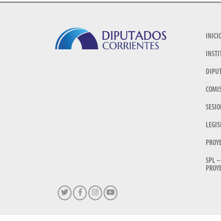
INICI
INSTI
DIPU
COMI
SESIO
LEGIS
PROY
SPL –
PROYE