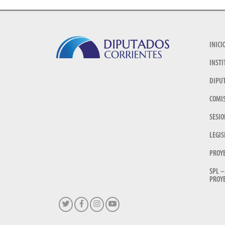
INICI
INSTI
DIPU
COMI
SESIO
LEGIS
PROY
SPL –
PROYE