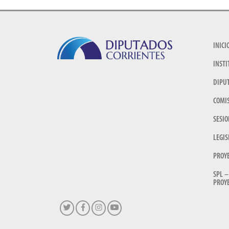
INICI
INSTI
DIPU
COMI
SESIO
LEGIS
PROY
SPL –
PROYE