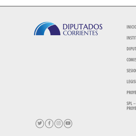
INICI
INSTI
DIPU
COMI
SESIO
LEGIS
PROY
SPL –
PROYE