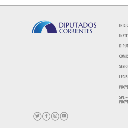
INICI
INSTI
DIPU
COMI
SESIO
LEGIS
PROY
SPL –
PROYE