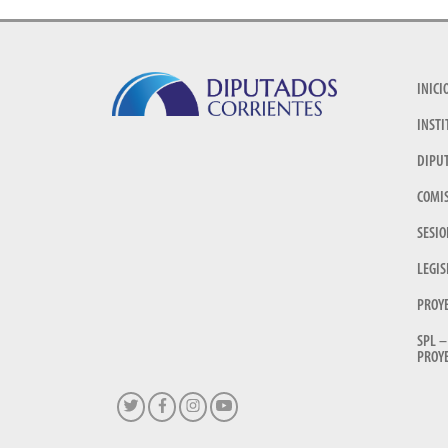
INICI
INSTI
DIPU
COMI
SESIO
LEGIS
PROY
SPL –
PROYE