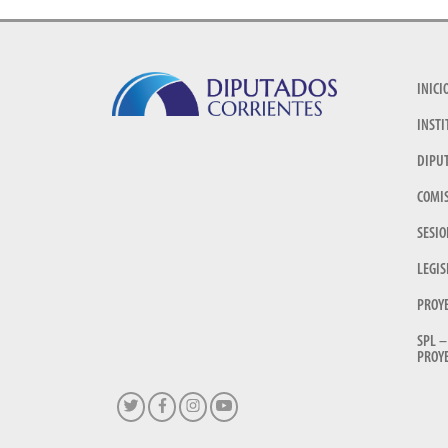
INICI
INSTI
DIPU
COMI
SESIO
LEGIS
PROY
SPL –
PROYE