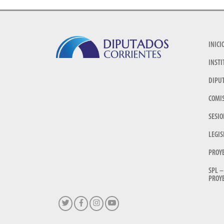
INICI
INSTI
DIPU
COMI
SESIO
LEGIS
PROY
SPL –
PROYE