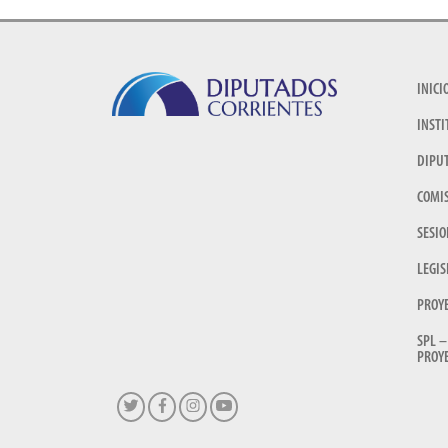
INICI
INSTI
DIPU
COMI
SESIO
LEGIS
PROY
SPL –
PROYE