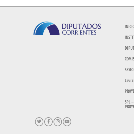
INICI
INSTI
DIPU
COMI
SESIO
LEGIS
PROY
SPL –
PROYE