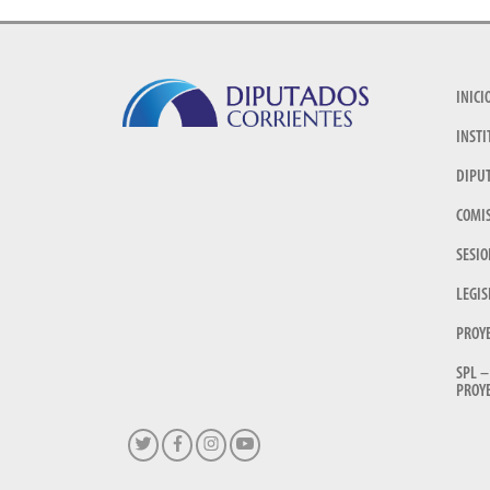
INICI
INSTI
DIPU
COMI
SESIO
LEGIS
PROY
SPL –
PROYE