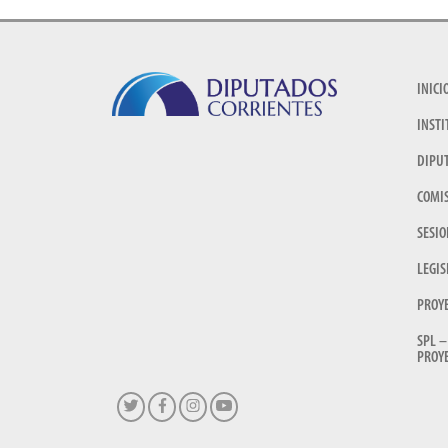
INICI
INSTI
DIPU
COMI
SESIO
LEGIS
PROY
SPL –
PROYE