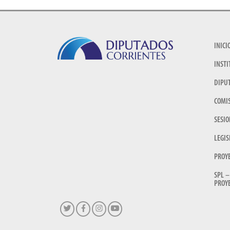
INICI
INSTI
DIPU
COMI
SESIO
LEGIS
PROY
SPL –
PROYE