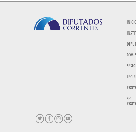
INICI
INSTI
DIPU
COMI
SESIO
LEGIS
PROY
SPL –
PROYE