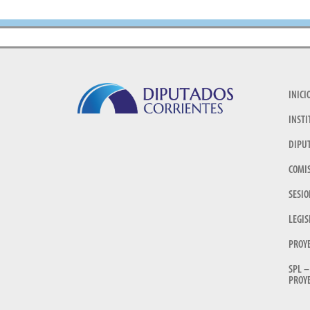
INICI
INSTI
DIPU
COMI
SESIO
LEGIS
PROY
SPL –
PROYE