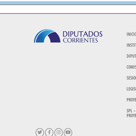
INICI
INSTI
DIPU
COMI
SESIO
LEGIS
PROY
SPL –
PROYE