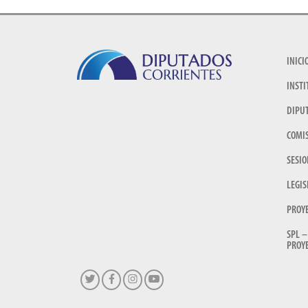
INICI
INSTI
DIPU
COMI
SESIO
LEGIS
PROY
SPL –
PROYE