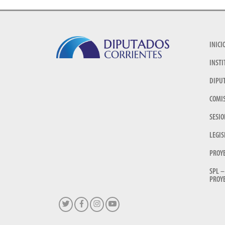
INICI
INSTI
DIPU
COMI
SESIO
LEGIS
PROY
SPL –
PROYE