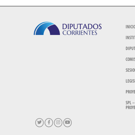
INICI
INSTI
DIPU
COMI
SESIO
LEGIS
PROY
SPL –
PROYE