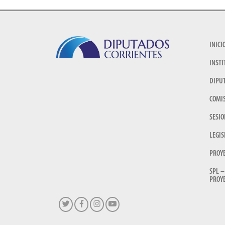
INICI
INSTI
DIPU
COMI
SESIO
LEGIS
PROY
SPL –
PROYE