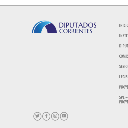
INICI
INSTI
DIPU
COMI
SESIO
LEGIS
PROY
SPL –
PROYE