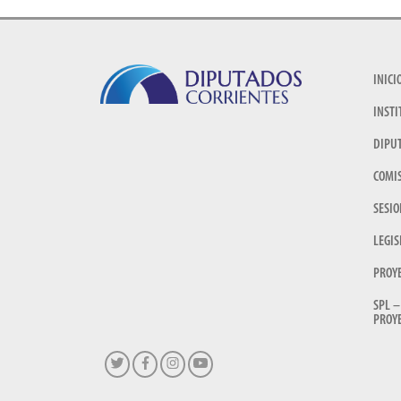
INICI
INSTI
DIPU
COMI
SESIO
LEGIS
PROY
SPL –
PROYE