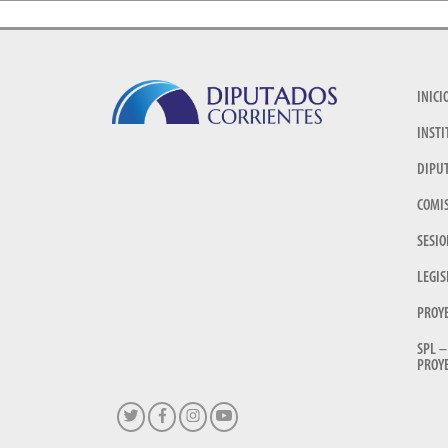
INICI
INSTI
DIPU
COMI
SESIO
LEGIS
PROY
SPL –
PROYE