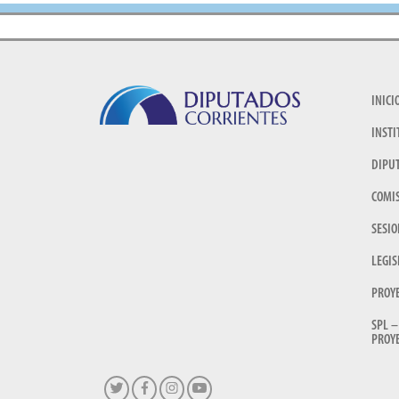
INICI
INSTI
DIPU
COMI
SESIO
LEGIS
PROY
SPL –
PROYE