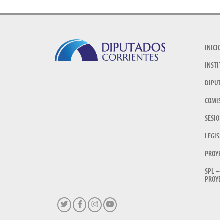
INICI
INSTI
DIPU
COMI
SESIO
LEGIS
PROY
SPL –
PROYE