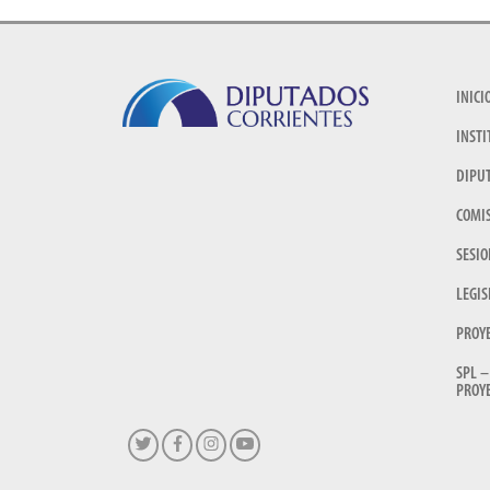
INICI
INSTI
DIPU
COMI
SESIO
LEGIS
PROY
SPL –
PROYE