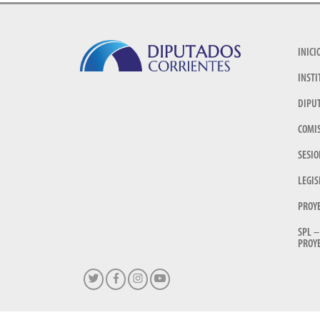
INICI
INSTI
DIPU
COMI
SESIO
LEGIS
PROY
SPL –
PROYE