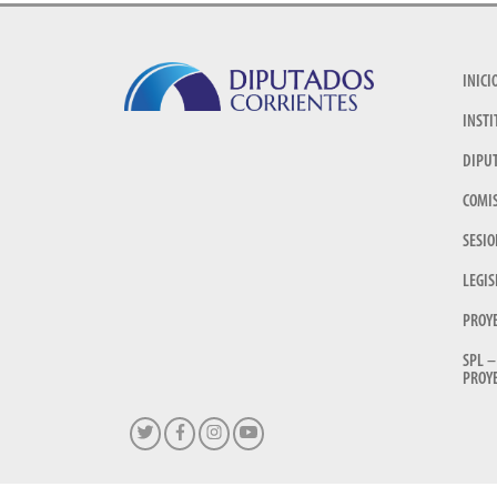
INICI
INSTI
DIPU
COMI
SESIO
LEGIS
PROY
SPL –
PROYE