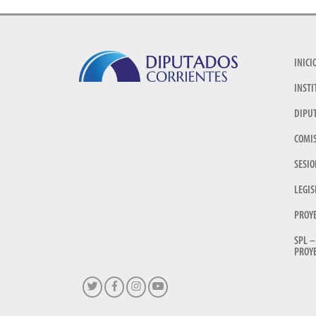
INICI
INSTI
DIPU
COMI
SESIO
LEGIS
PROY
SPL –
PROYE