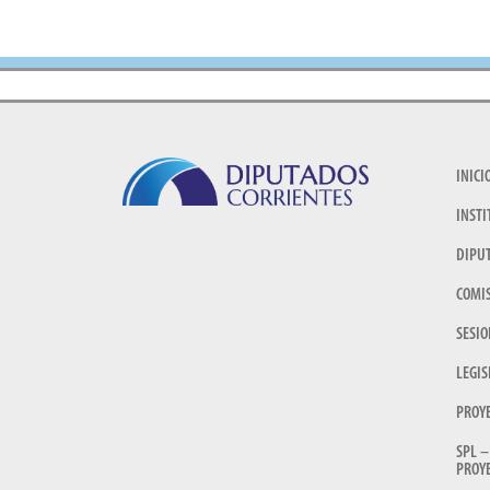
INICI
INSTI
DIPU
COMI
SESIO
LEGIS
PROY
SPL –
PROYE