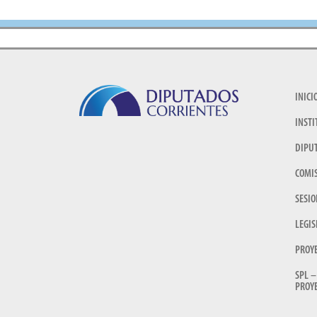
INICI
INSTI
DIPU
COMI
SESIO
LEGIS
PROY
SPL –
PROYE