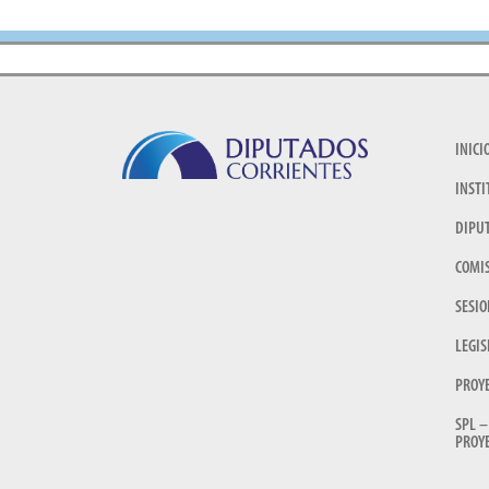
INICI
INSTI
DIPU
COMI
SESIO
LEGIS
PROY
SPL –
PROYE