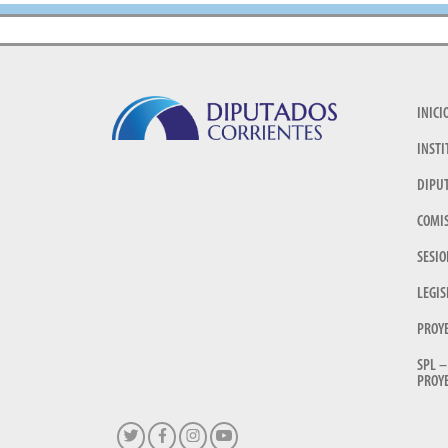
INICI
INSTI
DIPU
COMI
SESIO
LEGIS
PROY
SPL –
PROYE