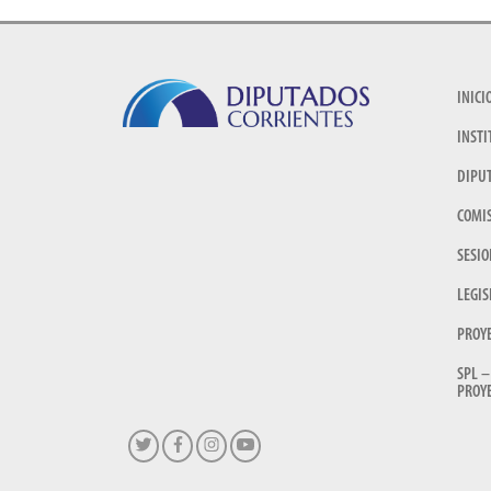
INICI
INSTI
DIPU
COMI
SESIO
LEGIS
PROY
SPL –
PROYE