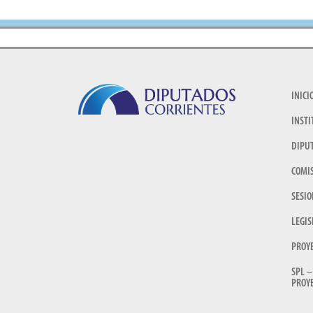
INICI
INSTI
DIPU
COMI
SESIO
LEGIS
PROY
SPL –
PROYE