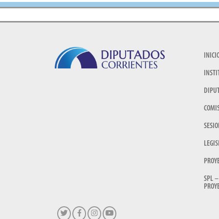
INICI
INSTI
DIPU
COMI
SESIO
LEGIS
PROY
SPL –
PROYE