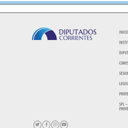
INICI
INSTI
DIPU
COMI
SESIO
LEGIS
PROY
SPL –
PROYE