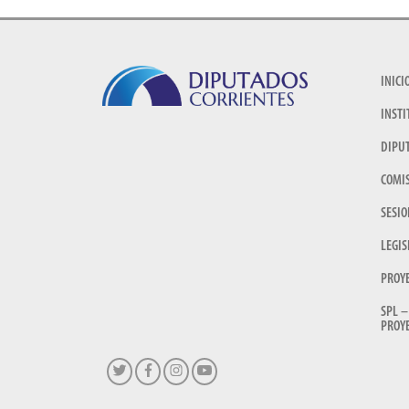
INICI
INSTI
DIPU
COMI
SESIO
LEGIS
PROY
SPL –
PROYE