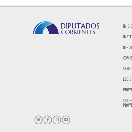
INICI
INSTI
DIPU
COMI
SESIO
LEGIS
PROY
SPL –
PROYE